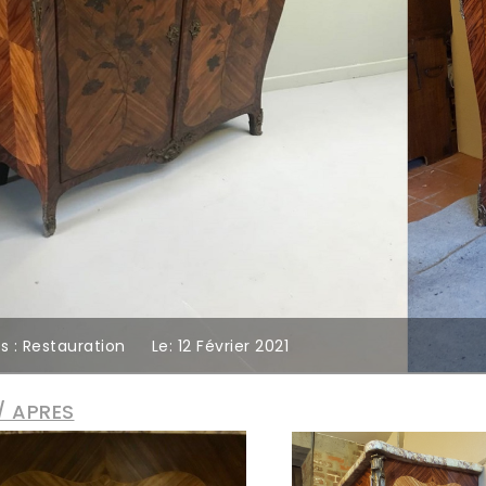
s :
Restauration
Le:
12
Février
2021
/ APRES