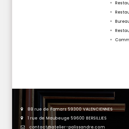
Restau
Resta
Burea
Resta
Commo
88 rue de Famars 59300 VALENCIENNES
1 rue de Maubeuge 59600 BERSILLIES
contact@atelier-palissandre.com