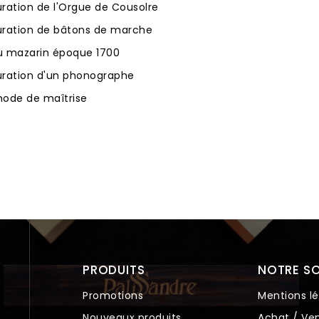
ration de l'Orgue de Cousolre
uration de bâtons de marche
u mazarin époque 1700
uration d'un phonographe
de de maîtrise
PRODUITS
NOTRE SO
Promotions
Mentions lé
Nouveaux produits
Achat / Ven