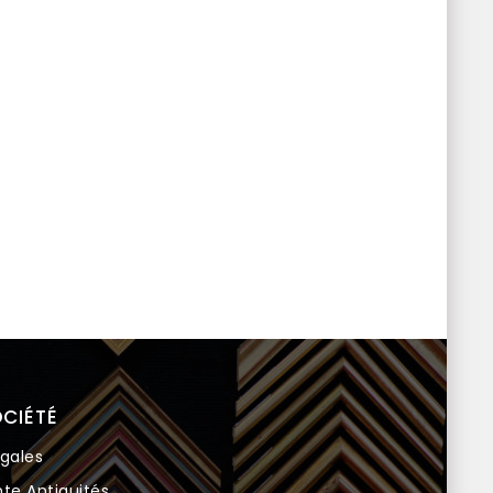
CIÉTÉ
gales
te Antiquités